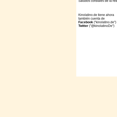
Saludos cordiales de la re
Kinolatino.de tiene ahora
también cuenta de
Facebook
("kinolatino.de")
Twitter
("@kinolatinoDe")