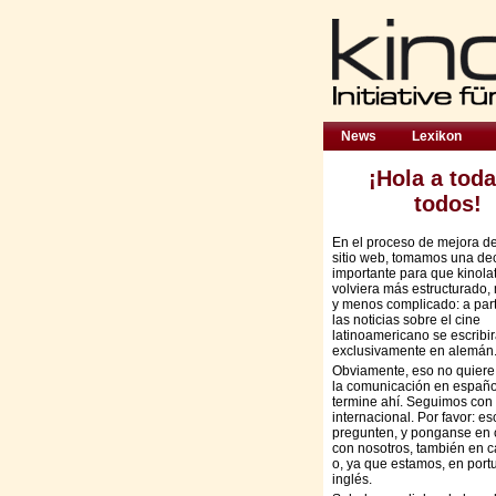
News
Lexikon
¡Hola a toda
todos!
En el proceso de mejora d
sitio web, tomamos una de
importante para que kinola
volviera más estructurado,
y menos complicado: a part
las noticias sobre el cine
latinoamericano se escribi
exclusivamente en alemán
Obviamente, eso no quiere
la comunicación en españo
termine ahí. Seguimos con 
internacional. Por favor: es
pregunten, y ponganse en 
con nosotros, también en c
o, ya que estamos, en port
inglés.