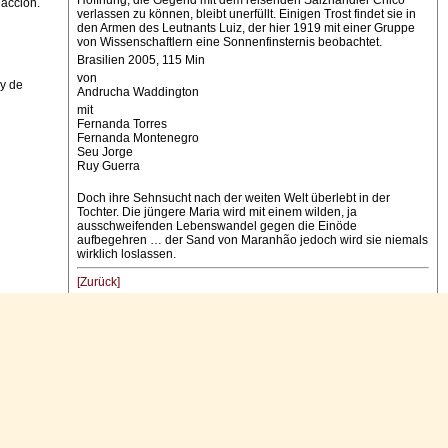
Hoffnung, die Gegend mit dem reisenden Salzhändler Chico
dacción.
verlassen zu können, bleibt unerfüllt. Einigen Trost findet sie in
den Armen des Leutnants Luiz, der hier 1919 mit einer Gruppe
von Wissenschaftlern eine Sonnenfinsternis beobachtet.
Brasilien 2005, 115 Min
von
 y de
Andrucha Waddington
mit
Fernanda Torres
Fernanda Montenegro
Seu Jorge
Ruy Guerra
Doch ihre Sehnsucht nach der weiten Welt überlebt in der
Tochter. Die jüngere Maria wird mit einem wilden, ja
ausschweifenden Lebenswandel gegen die Einöde
aufbegehren … der Sand von Maranhão jedoch wird sie niemals
wirklich loslassen.
[Zurück]