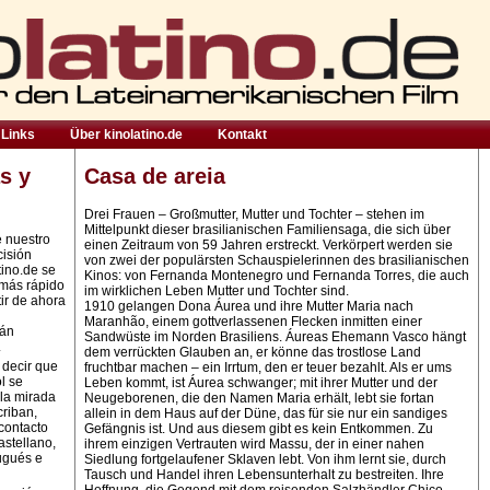
Links
Über kinolatino.de
Kontakt
s y
Casa de areia
Drei Frauen – Großmutter, Mutter und Tochter – stehen im
Mittelpunkt dieser brasilianischen Familiensaga, die sich über
e nuestro
einen Zeitraum von 59 Jahren erstreckt. Verkörpert werden sie
cisión
von zwei der populärsten Schauspie­le­rin­nen des brasilianischen
tino.de se
Kinos: von Fernanda Montenegro und Fernanda Torres, die auch
 más rápido
im wirklichen Leben Mutter und Tochter sind.
ir de ahora
1910 gelangen Dona Áurea und ihre Mutter Maria nach
Maranhão, einem gottverlassenen Flecken inmitten einer
rán
Sandwüste im Norden Brasiliens. Áureas Ehemann Vasco hängt
.
dem verrückten Glauben an, er könne das trostlose Land
 decir que
fruchtbar machen – ein Irrtum, den er teuer bezahlt. Als er ums
l se
Leben kommt, ist Áurea schwanger; mit ihrer Mutter und der
la mirada
Neugeborenen, die den Namen Maria erhält, lebt sie fortan
criban,
allein in dem Haus auf der Düne, das für sie nur ein sandiges
contacto
Gefängnis ist. Und aus diesem gibt es kein Entkommen. Zu
astellano,
ihrem einzigen Vertrauten wird Massu, der in einer nahen
ugués e
Siedlung fortgelaufener Sklaven lebt. Von ihm lernt sie, durch
Tausch und Handel ihren Lebensunterhalt zu bestreiten. Ihre