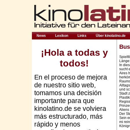
News
Lexikon
Links
Über kinolatino.de
Bus
¡Hola a todas y
Spielf
todos!
Länge:
In die
sucht 
Aires h
En el proceso de mejora
herköm
Raumsc
de nuestro sitio web,
Alltag
und sc
tomamos una decisión
Stadt 
Plasti
importante para que
Regiss
Prinze
kinolatino.de se volviera
Aliens
Der St
más estructurado, más
Sein e
mi rein
rápido y menos
Königr