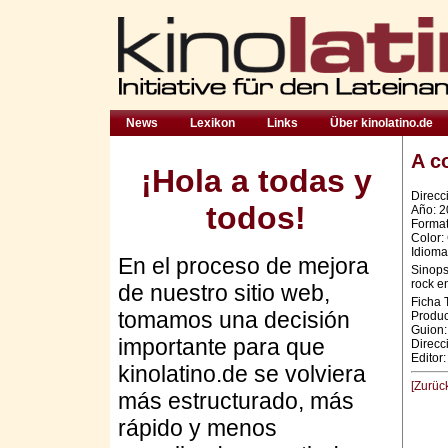
News
Lexikon
Links
Über kinolatino.de
A c
¡Hola a todas y
Direcci
todos!
Año: 
Format
Color: 
Idioma
En el proceso de mejora
Sinops
rock e
de nuestro sitio web,
Ficha 
tomamos una decisión
Produc
Guion:
importante para que
Direcc
Editor:
kinolatino.de se volviera
[Zurüc
más estructurado, más
rápido y menos