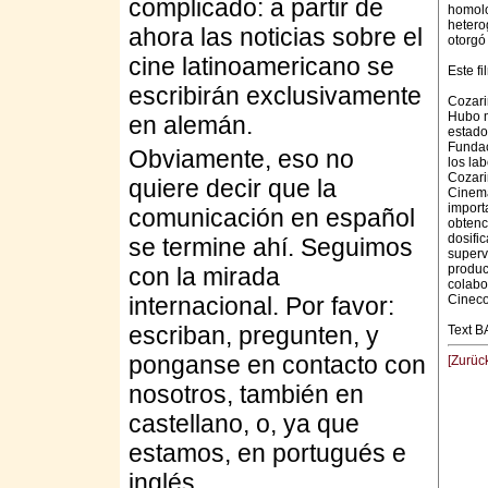
complicado: a partir de
homolo
hetero
ahora las noticias sobre el
otorgó
cine latinoamericano se
Este fi
escribirán exclusivamente
Cozari
Hubo m
en alemán.
estado.
Fundac
Obviamente, eso no
los la
Cozari
quiere decir que la
Cinema
import
comunicación en español
obtenc
dosifi
se termine ahí. Seguimos
superv
produc
con la mirada
colabo
internacional. Por favor:
Cineco
escriban, pregunten, y
Text B
ponganse en contacto con
[Zurüc
nosotros, también en
castellano, o, ya que
estamos, en portugués e
inglés.