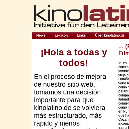
News
Lexikon
Links
Über kinolatino.de
...
¡Hola a todas y
Fil
todos!
M. es 
cotidi
tambié
En el proceso de mejora
vieja 
Oubiña
de nuestro sitio web,
verlo 
como “
tomamos una decisión
palabr
compar
importante para que
llamad
comien
kinolatino.de se volviera
como l
en Pun
más estructurado, más
que ha
Cozari
rápido y menos
incómo
trama 